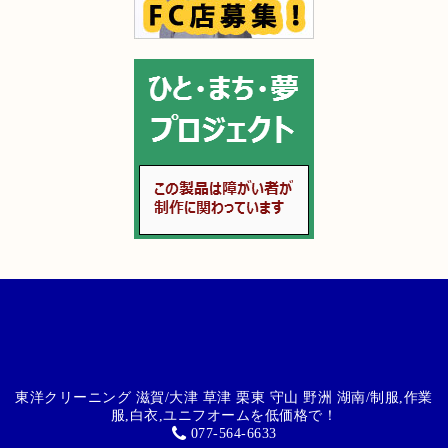
東洋クリーニング 滋賀/大津 草津 栗東 守山 野洲 湖南/制服,作業
服,白衣,ユニフオームを低価格で！
077-564-6633