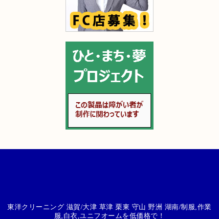
東洋クリーニング 滋賀/大津 草津 栗東 守山 野洲 湖南/制服,作業
服,白衣,ユニフオームを低価格で！