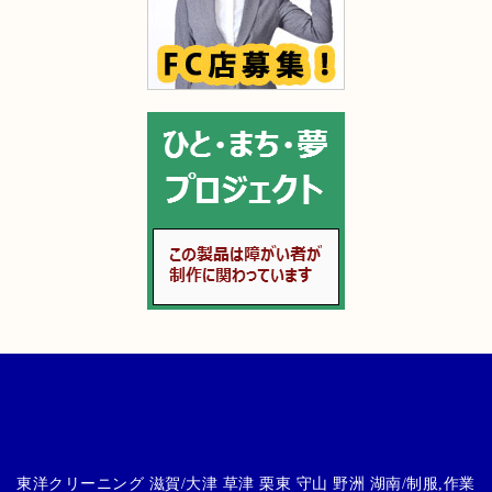
東洋クリーニング 滋賀/大津 草津 栗東 守山 野洲 湖南/制服,作業