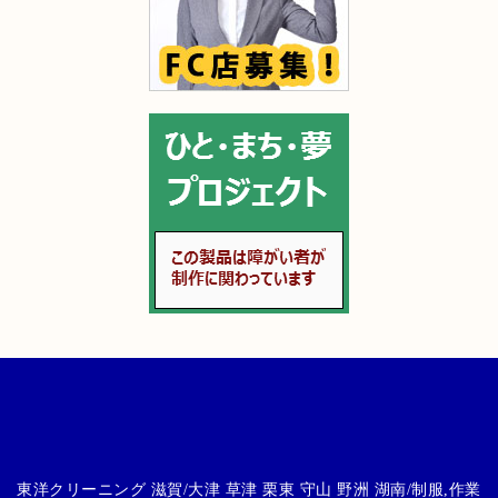
東洋クリーニング 滋賀/大津 草津 栗東 守山 野洲 湖南/制服,作業