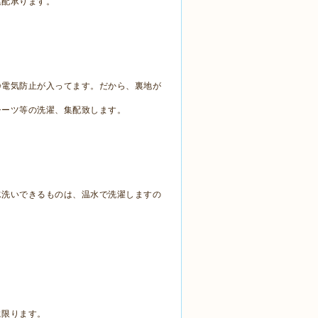
集配承ります。
静電気防止が入ってます。だから、裏地が
シーツ等の洗濯、集配致します。
水洗いできるものは、温水で洗濯しますの
に限ります。