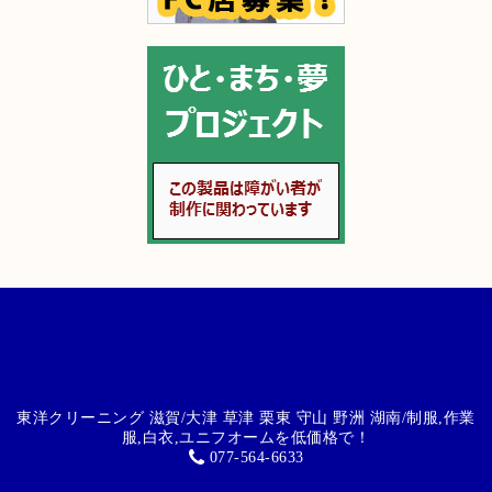
東洋クリーニング 滋賀/大津 草津 栗東 守山 野洲 湖南/制服,作業
服,白衣,ユニフオームを低価格で！
077-564-6633