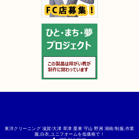
東洋クリーニング 滋賀/大津 草津 栗東 守山 野洲 湖南/制服,作業
服,白衣,ユニフオームを低価格で！