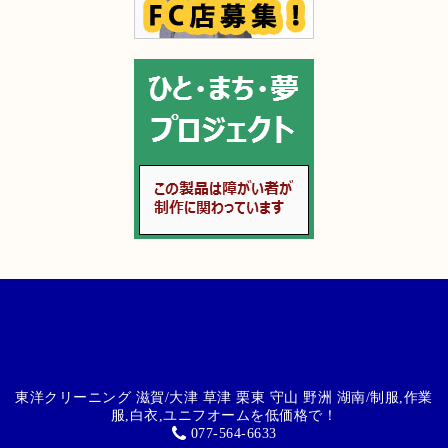
東洋クリーニング 滋賀/大津 草津 栗東 守山 野洲 湖南/制服,作業
服,白衣,ユニフオームを低価格で！
077-564-6633