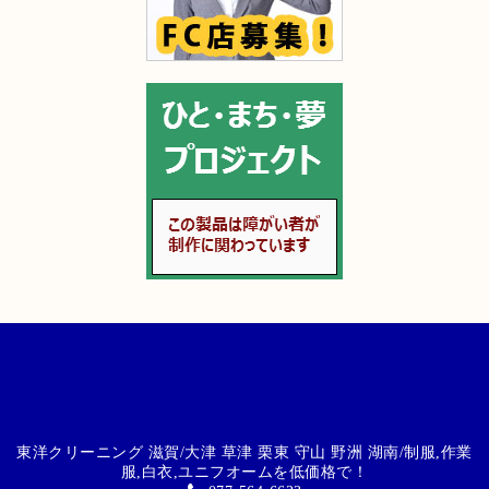
東洋クリーニング 滋賀/大津 草津 栗東 守山 野洲 湖南/制服,作業
服,白衣,ユニフオームを低価格で！