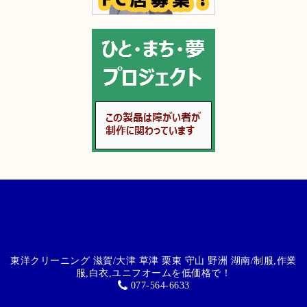
東洋クリーニング 滋賀/大津 草津 栗東 守山 野洲 湖南/制服,作業
服,白衣,ユニフオームを低価格で！
077-564-6633