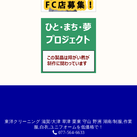
東洋クリーニング 滋賀/大津 草津 栗東 守山 野洲 湖南/制服,作業
服,白衣,ユニフオームを低価格で！
077-564-6633