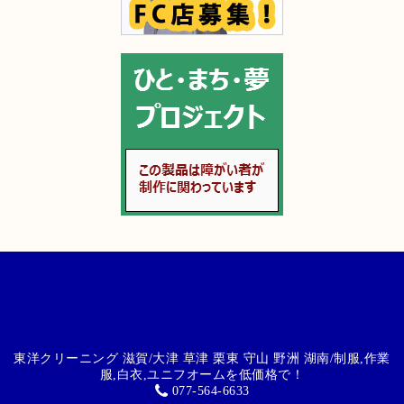
東洋クリーニング 滋賀/大津 草津 栗東 守山 野洲 湖南/制服,作業
服,白衣,ユニフオームを低価格で！
077-564-6633