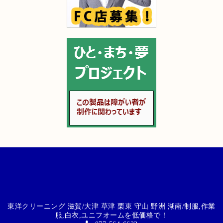
東洋クリーニング 滋賀/大津 草津 栗東 守山 野洲 湖南/制服,作業
服,白衣,ユニフオームを低価格で！