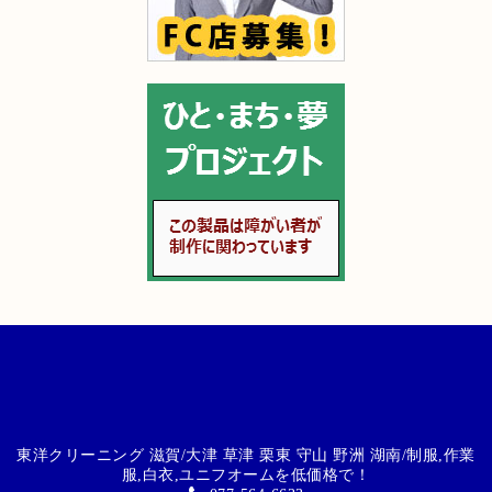
東洋クリーニング 滋賀/大津 草津 栗東 守山 野洲 湖南/制服,作業
服,白衣,ユニフオームを低価格で！