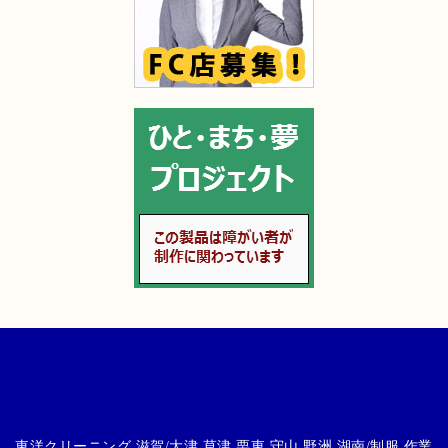
東洋クリーニング 滋賀/大津 草津 栗東 守山 野洲 湖南/制服,作業