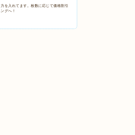
も力を入れてます。枚数に応じて価格割引
ニングへ！