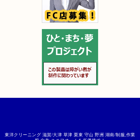
東洋クリーニング 滋賀/大津 草津 栗東 守山 野洲 湖南/制服,作業