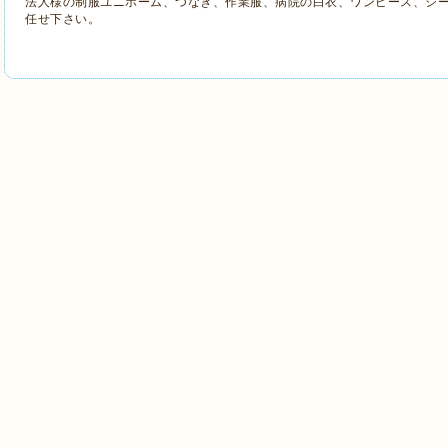
法人様の制服ユニホーム、つなぎ、作業服、病院の白衣、ワンピース、シ
任せ下さい。