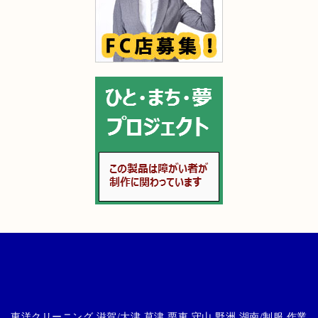
東洋クリーニング 滋賀/大津 草津 栗東 守山 野洲 湖南/制服,作業