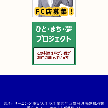
東洋クリーニング 滋賀/大津 草津 栗東 守山 野洲 湖南/制服,作業
服,白衣,ユニフオームを低価格で！