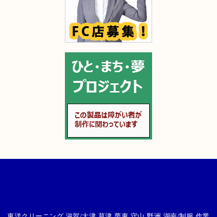
東洋クリーニング 滋賀/大津 草津 栗東 守山 野洲 湖南/制服,作業