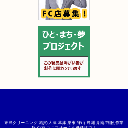
東洋クリーニング 滋賀/大津 草津 栗東 守山 野洲 湖南/制服,作業
服,白衣,ユニフオームを低価格で！